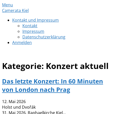
Skip
Menu
to
Camerata Kiel
content
Kontakt und Impressum
Kontakt
Impressum
Datenschutzerklärung
Anmelden
Camerata Kiel
Kategorie:
Konzert aktuell
Das letzte Konzert: In 60 Minuten
von London nach Prag
12. Mai 2026
Holst und Dvořák
31. Mai 2026, Raphaelkirche Kiel...